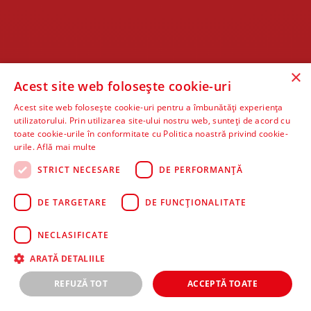
×
Acest site web folosește cookie-uri
Acest site web folosește cookie-uri pentru a îmbunătăți experiența
utilizatorului. Prin utilizarea site-ului nostru web, sunteți de acord cu
toate cookie-urile în conformitate cu Politica noastră privind cookie-
urile.
Află mai multe
STRICT NECESARE
DE PERFORMANȚĂ
DE TARGETARE
DE FUNCŢIONALITATE
NECLASIFICATE
ARATĂ DETALIILE
REFUZĂ TOT
ACCEPTĂ TOATE