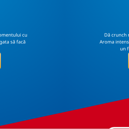
momentului cu
Dă crunch 
gata să facă
Aroma intensă
un f