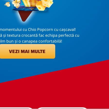
momentului cu Chio Popcorn cu cașcaval!
 și textura crocantă fac echipa perfectă cu
ilm bun și o canapea confortabilă!
VEZI MAI MULTE