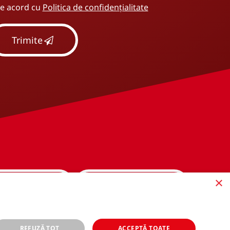
 de acord cu
Politica de confidențialitate
Trimite
×
1.272.32.02
Contact
:00, cu excepția sărbătorilor
Disponibil 24/7
legale)
REFUZĂ TOT
ACCEPTĂ TOATE