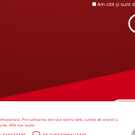
Am citit și sunt
02
lizatorului. Prin utilizarea site-ului nostru web, sunteți de acord cu
(L-V 09:00 - 17
urile.
Află mai multe