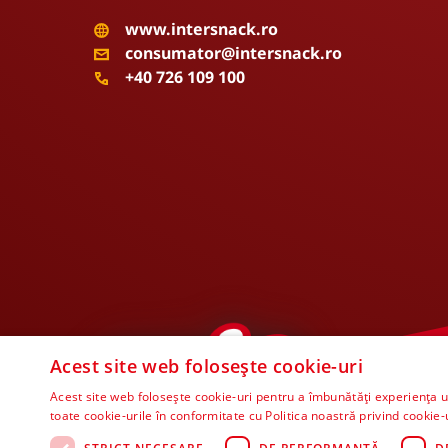
www.intersnack.ro
consumator@intersnack.ro
+40 726 109 100
Acest site web folosește cookie-uri
Acest site web folosește cookie-uri pentru a îmbunătăți experiența uti
toate cookie-urile în conformitate cu Politica noastră privind cookie-