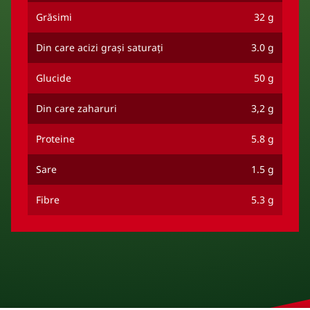
Grăsimi
32 g
Din care acizi grași saturați
3.0 g
Glucide
50 g
Din care zaharuri
3,2 g
Proteine
5.8 g
Sare
1.5 g
Fibre
5.3 g