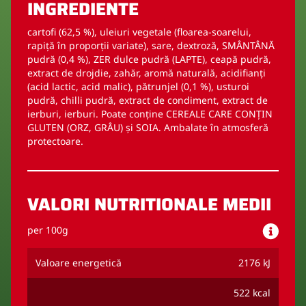
INGREDIENTE
cartofi (62,5 %), uleiuri vegetale (floarea-soarelui,
rapiță în proporții variate), sare, dextroză, SMÂNTÂNĂ
pudră (0,4 %), ZER dulce pudră (LAPTE), ceapă pudră,
extract de drojdie, zahăr, aromă naturală, acidifianți
(acid lactic, acid malic), pătrunjel (0,1 %), usturoi
pudră, chilli pudră, extract de condiment, extract de
ierburi, ierburi. Poate conține CEREALE CARE CONȚIN
GLUTEN (ORZ, GRÂU) și SOIA. Ambalate în atmosferă
protectoare.
VALORI NUTRITIONALE MEDII
per 100g
Valoare energetică
2176 kJ
522 kcal