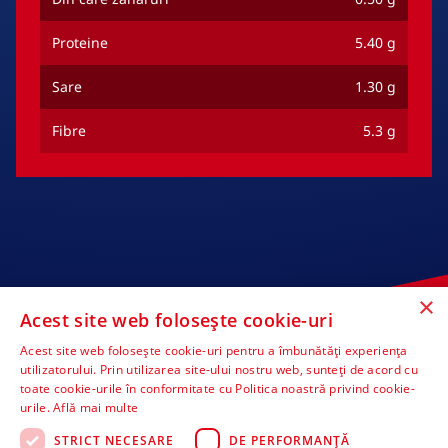
Proteine
5.40 g
Sare
1.30 g
Fibre
5.3 g
×
Acest site web folosește cookie-uri
Acest site web folosește cookie-uri pentru a îmbunătăți experiența
utilizatorului. Prin utilizarea site-ului nostru web, sunteți de acord cu
toate cookie-urile în conformitate cu Politica noastră privind cookie-
urile.
Află mai multe
STRICT NECESARE
DE PERFORMANȚĂ