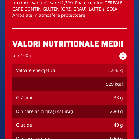
proporții variate), sare (1,3%). Poate conține CEREALE
CARE CONȚIN GLUTEN (ORZ, GRÂU), LAPTE și SOIA.
Ambalate în atmosferă protectoare.
VALORI NUTRITIONALE MEDII
per 100g
Valoare energetică
2206 kj
529 kcal
Grăsimi
33 g
Din care acizi grași saturați
2.80 g
Glucide
49 g
Din care zaharuri
0.50 g