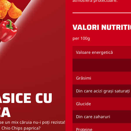
atmosferă protectoare.
VALORI NUTRITI
per 100g
Valoare energetică
Grăsimi
SICE CU
Din care acizi grași saturați
Glucide
CA
Din care zaharuri
se un mix căruia nu-i poți rezista!
 Chio Chips paprica?
Proteine