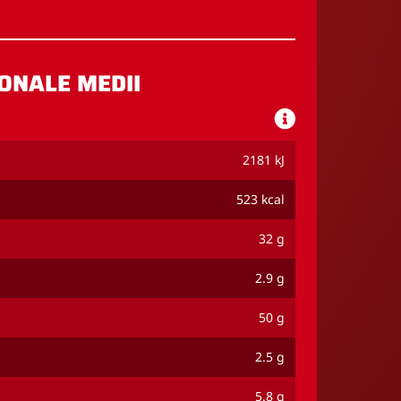
ONALE MEDII
2181 kJ
523 kcal
32 g
2.9 g
50 g
2.5 g
5.8 g