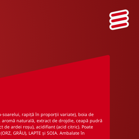
a-soarelui, rapiță în proporții variate), boia de
r, aromă naturală, extract de drojdie, ceapă pudră
 de ardei roșu), acidifiant (acid citric). Poate
(ORZ, GRÂU), LAPTE și SOIA. Ambalate în