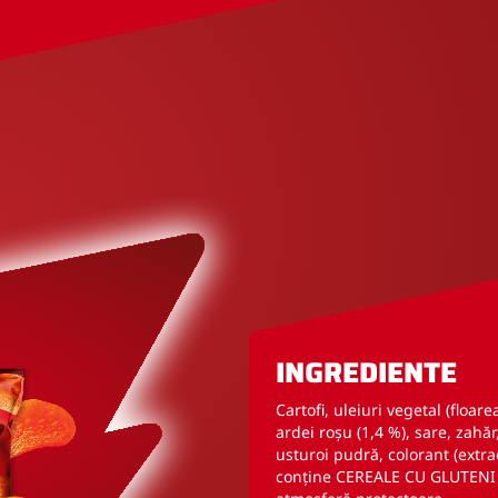
INGREDIENTE
Cartofi, uleiuri vegetal (floare
ardei roșu (1,4 %), sare, zahă
usturoi pudră, colorant (extract
conține CEREALE CU GLUTENI 