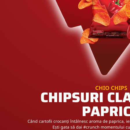
CHIO CHIPS
CHIPSURI CLA
PAPRI
Când cartofii crocanți întâlnesc aroma de paprica, ie
Ești gata să dai #crunch momentului cu