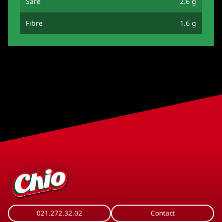
Sare
2.6 g
Fibre
1.6 g
021.272.32.02
Contact