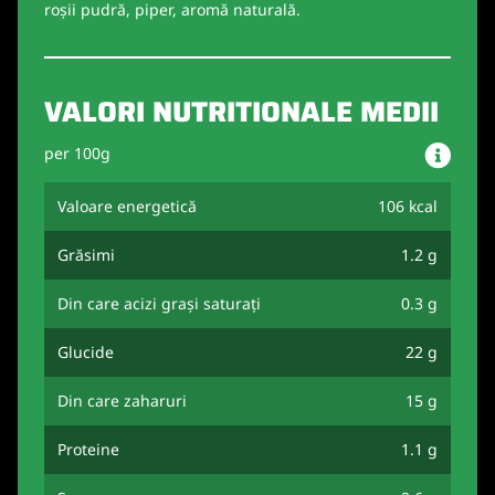
roșii pudră, piper, aromă naturală.
VALORI NUTRITIONALE MEDII
per 100g
Valoare energetică
106 kcal
Grăsimi
1.2 g
Din care acizi grași saturați
0.3 g
Glucide
22 g
Din care zaharuri
15 g
Proteine
1.1 g