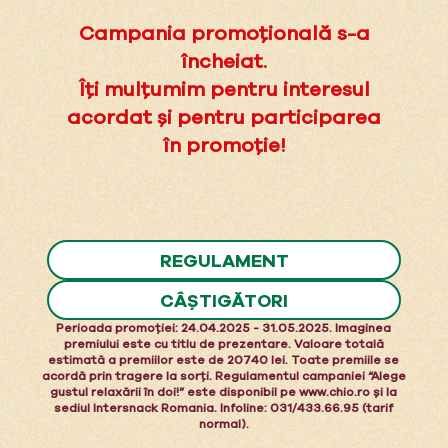
Campania promoțională s-a
încheiat.
Îți mulțumim pentru interesul
acordat și pentru participarea
în promoție!
REGULAMENT
CÂȘTIGĂTORI
Perioada promoţiei: 24.04.2025 - 31.05.2025. Imaginea
premiului este cu titlu de prezentare. Valoare totală
estimată a premiilor este de 20740 lei. Toate premiile se
acordă prin tragere la sorți. Regulamentul campaniei “Alege
gustul relaxării în doi!” este disponibil pe www.chio.ro și la
sediul Intersnack Romania. Infoline: 031/433.66.95 (tarif
normal).