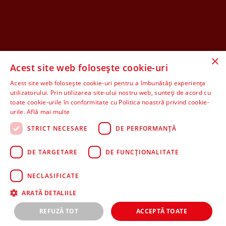
×
Acest site web folosește cookie-uri
Acest site web folosește cookie-uri pentru a îmbunătăți experiența
utilizatorului. Prin utilizarea site-ului nostru web, sunteți de acord cu
toate cookie-urile în conformitate cu Politica noastră privind cookie-
urile.
Află mai multe
STRICT NECESARE
DE PERFORMANȚĂ
DE TARGETARE
DE FUNCŢIONALITATE
NECLASIFICATE
ARATĂ DETALIILE
REFUZĂ TOT
ACCEPTĂ TOATE